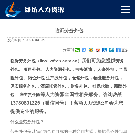
临沂劳务外包
发布时间：2024-04-26
分享到:
更多
我们可为您提供
临沂劳务外包（
linyi.wfren.com.cn
）
劳务
、
、
，
，
，
外包
项目外包
人力资源外包
劳务派遣
人事外包
全风
、
，
，
，
险外包
岗位外包
生产线外包
仓储外包
物业服务外包
，
，
、
，
保安服务外包
酒店托管外包
财务外包
社保代缴
薪酬外
，
等人力资源全国性相关服务。
咨询热线
包
雇主责任险
13780801226（微信同号）
！蓝桥
会为您
人力资源公司
提供专业的服务。
什么是劳务外包？
劳务外包是以“事”为合同目标的一种合作方式，根据劳务外包单