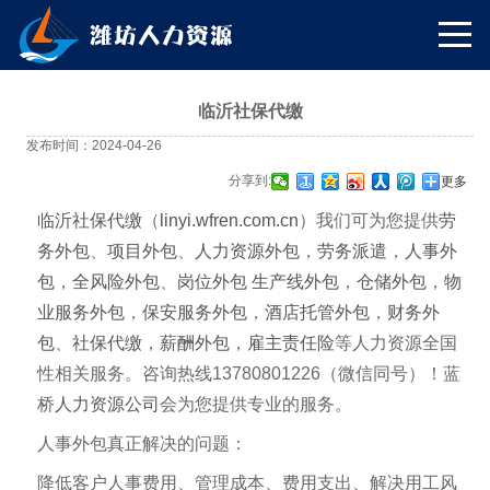
临沂社保代缴
发布时间：2024-04-26
分享到:
更多
临沂社保代缴
（
linyi.wfren.com.cn
）我们可为您提供
劳
务外包
、
项目外包
、
人力资源外包
，
劳务派遣
，
人事外
包
，
全风险外包
、
岗位外包
生产线外包
，
仓储外包
，
物
业服务外包
，
保安服务外包
，
酒店托管外包
，
财务外
包
、
社保代缴
，
薪酬外包
，
雇主责任险
等人力资源全国
性相关服务。咨询热线13780801226（微信同号）！蓝
桥
人力资源公司
会为您提供专业的服务。
人事外包真正解决的问题：
降低客户人事费用、管理成本、费用支出、解决用工风