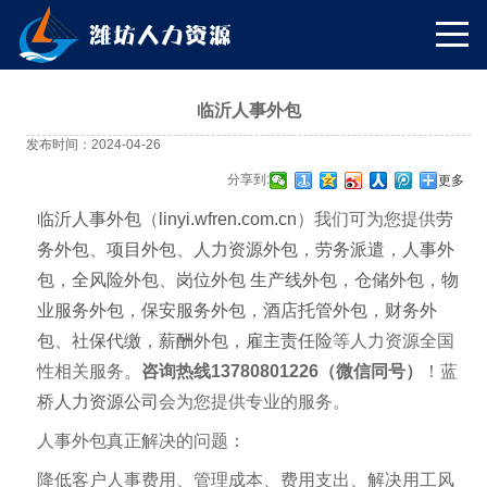
临沂人事外包
发布时间：2024-04-26
分享到:
更多
临沂人事外包
（
linyi.wfren.com.cn
）我们可为您提供
劳
务外包
、
项目外包
、
人力资源外包
，
劳务派遣
，
人事外
包
，
全风险外包
、
岗位外包
生产线外包
，
仓储外包
，
物
业服务外包
，
保安服务外包
，
酒店托管外包
，
财务外
包
、
社保代缴
，
薪酬外包
，
雇主责任险
等人力资源全国
性相关服务。
咨询热线13780801226（微信同号）
！蓝
桥
人力资源公司
会为您提供专业的服务。
人事外包真正解决的问题：
降低客户人事费用、管理成本、费用支出、解决用工风