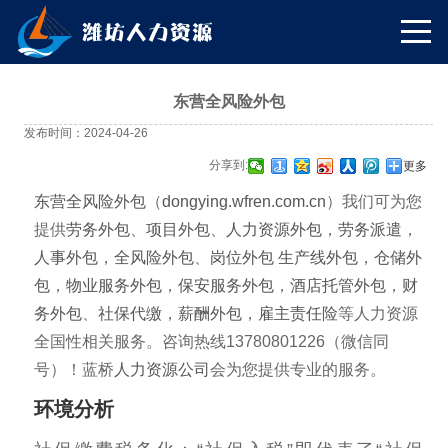
东营全风险外包
发布时间：2024-04-26
分享到:
更多
东营全风险外包
（
dongying.wfren.com.cn
）我们可为您
提供
劳务外包
、
项目外包
、
人力资源外包
，
劳务派遣
，
人事外包
，
全风险外包
、
岗位外包
生产线外包
，
仓储外
包
，
物业服务外包
，
保安服务外包
，
酒店托管外包
，
财
务外包
、
社保代缴
，
薪酬外包
，
雇主责任险
等人力资源
全国性相关服务。咨询热线13780801226（微信同
号）！蓝桥
人力资源公司
会为您提供专业的服务。
环境分析