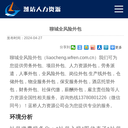
聊城全风险外包
发布时间：2024-04-27
分享到:
更多
聊城全风险外包（liaocheng.wfren.com.cn）我们可为
您提供
劳务外包
、
项目外包
、
人力资源外包
，
劳务派
遣
，
人事外包
，
全风险外包
、
岗位外包
生产线外包
，
仓
储外包
，
物业服务外包
，
保安服务外包
，
酒店托管外
包
，
财务外包
、
社保代缴
，
薪酬外包
，
雇主责任险
等人
力资源全国性相关服务。咨询热线13780801226（微信
同号）！蓝桥
人力资源公司
会为您提供专业的服务。
环境分析