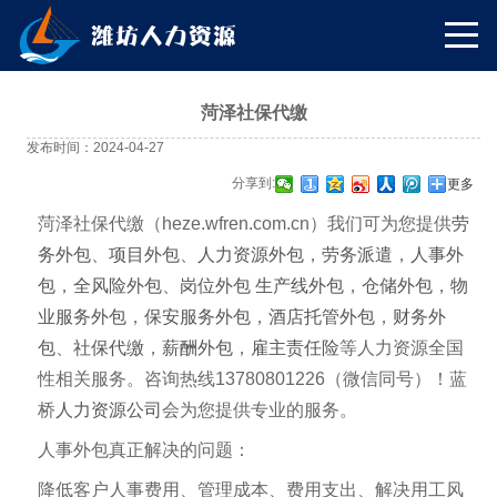
菏泽社保代缴
发布时间：2024-04-27
分享到:
更多
菏泽社保代缴
（heze
.wfren.com.cn
）我们可为您提供
劳
务外包
、
项目外包
、
人力资源外包
，
劳务派遣
，
人事外
包
，
全风险外包
、
岗位外包
生产线外包
，
仓储外包
，
物
业服务外包
，
保安服务外包
，
酒店托管外包
，
财务外
包
、
社保代缴
，
薪酬外包
，
雇主责任险
等人力资源全国
性相关服务。咨询热线13780801226（微信同号）！蓝
桥
人力资源公司
会为您提供专业的服务。
人事外包真正解决的问题：
降低客户人事费用、管理成本、费用支出、解决用工风