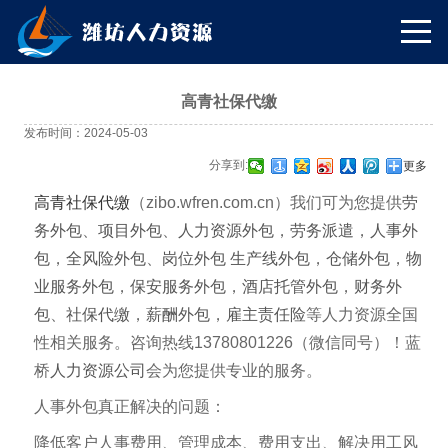
高青社保代缴
发布时间：2024-05-03
分享到:
更多
高青社保代缴
（zibo
.wfren.com.cn
）我们可为您提供
劳
务外包
、
项目外包
、
人力资源外包
，
劳务派遣
，
人事外
包
，
全风险外包
、
岗位外包
生产线外包
，
仓储外包
，
物
业服务外包
，
保安服务外包
，
酒店托管外包
，
财务外
包
、
社保代缴
，
薪酬外包
，
雇主责任险
等人力资源全国
性相关服务。咨询热线13780801226（微信同号）！蓝
桥
人力资源公司
会为您提供专业的服务。
人事外包真正解决的问题：
降低客户人事费用、管理成本、费用支出、解决用工风