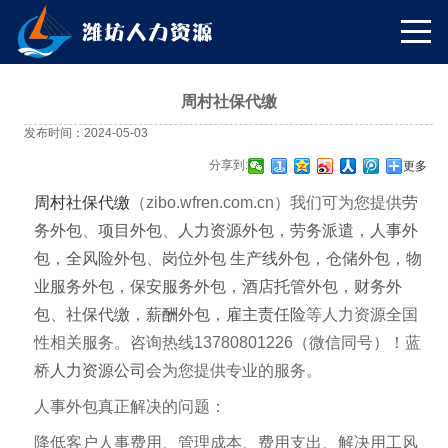
周村社保代缴
发布时间：2024-05-03
分享到:
更多
周村社保代缴
（zibo
.wfren.com.cn
）我们可为您提供
劳
务外包
、
项目外包
、
人力资源外包
，
劳务派遣
，
人事外
包
，
全风险外包
、
岗位外包
生产线外包
，
仓储外包
，
物
业服务外包
，
保安服务外包
，
酒店托管外包
，
财务外
包
、
社保代缴
，
薪酬外包
，
雇主责任险
等人力资源全国
性相关服务。咨询热线13780801226（微信同号）！蓝
桥
人力资源公司
会为您提供专业的服务。
人事外包真正解决的问题：
降低客户人事费用、管理成本、费用支出、解决用工风