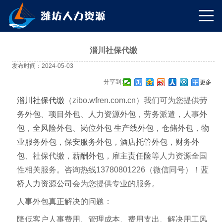
淄川社保代缴
发布时间：2024-05-03
分享到:
更多
淄川社保代缴
（zibo
.wfren.com.cn
）我们可为您提供
劳
务外包
、
项目外包
、
人力资源外包
，
劳务派遣
，
人事外
包
，
全风险外包
、
岗位外包
生产线外包
，
仓储外包
，
物
业服务外包
，
保安服务外包
，
酒店托管外包
，
财务外
包
、
社保代缴
，
薪酬外包
，
雇主责任险
等人力资源全国
性相关服务。咨询热线13780801226（微信同号）！蓝
桥
人力资源公司
会为您提供专业的服务。
人事外包真正解决的问题：
降低客户人事费用、管理成本、费用支出、解决用工风