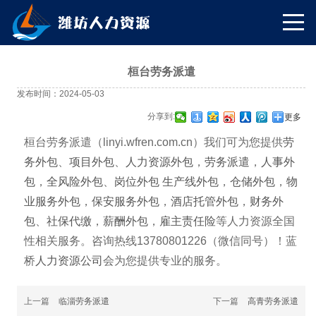
桓台劳务派遣
发布时间：2024-05-03
分享到:
更多
桓台劳务派遣（linyi.wfren.com.cn）我们可为您提供
劳
务外包
、
项目外包
、
人力资源外包
，
劳务派遣
，
人事外
包
，
全风险外包
、
岗位外包
生产线外包
，
仓储外包
，
物
业服务外包
，
保安服务外包
，
酒店托管外包
，
财务外
包
、
社保代缴
，
薪酬外包
，
雇主责任险
等人力资源全国
性相关服务。咨询热线13780801226（微信同号）！蓝
桥
人力资源公司
会为您提供专业的服务。
上一篇
临淄劳务派遣
下一篇
高青劳务派遣