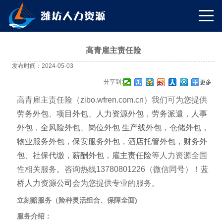
高青雇主责任险
发布时间：2024-05-03
分享到:
更多
高青雇主责任险（zibo.wfren.com.cn）我们可为您提供
劳务外包
、
项目外包
、
人力资源外包
，
劳务派遣
，
人事
外包
，
全风险外包
、
岗位外包
生产线外包
，
仓储外包
，
物业服务外包
，
保安服务外包
，
酒店托管外包
，
财务外
包
、
社保代缴
，
薪酬外包
，
雇主责任险
等人力资源全国
性相关服务。咨询热线13780801226（微信同号）！蓝
桥
人力资源公司
会为您提供专业的服务。
立刻赔服务（险种灵活组合、保障全面)
服务介绍：