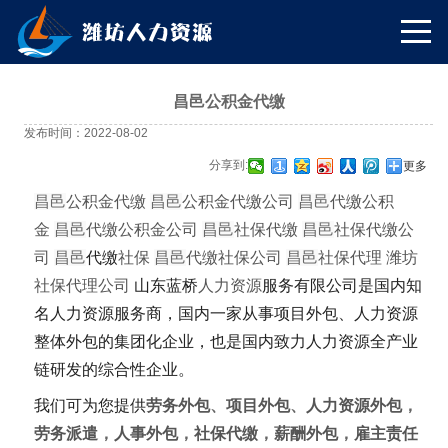
昌邑公积金代缴
发布时间：2022-08-02
分享到:
更多
昌邑
公积金代缴
昌邑
公积金代缴公司
昌邑
代缴公积
金
昌邑
代缴公积金公司
昌邑
社保代缴
昌邑
社保代缴公
司
昌邑
代缴
社保
昌邑
代缴社保公司
昌邑
社保代理
潍坊
社保代理公司
山东蓝桥
人力资源
服务有限公司是国内知
名人力资源服务商，国内一家从事项目外包、人力资源
整体外包的集团化企业，也是国内致力人力资源全产业
链研发的综合性企业。
我们可为您提供
劳务外包
、
项目外包
、
人力资源外包
，
劳务派遣
，
人事外包
，
社保代缴
，
薪酬外包
，
雇主责任