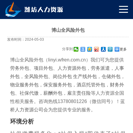
博山全风险外包
发布时间：2024-05-03
分享到:
更多
博山全风险外包（linyi.wfren.com.cn）我们可为您提供
劳务外包
、
项目外包
、
人力资源外包
，
劳务派遣
，
人事
外包
，
全风险外包
、
岗位外包
生产线外包
，
仓储外包
，
物业服务外包
，
保安服务外包
，
酒店托管外包
，
财务外
包
、
社保代缴
，
薪酬外包
，
雇主责任险
等人力资源全国
性相关服务。咨询热线13780801226（微信同号）！蓝
桥
人力资源公司
会为您提供专业的服务。
环境分析