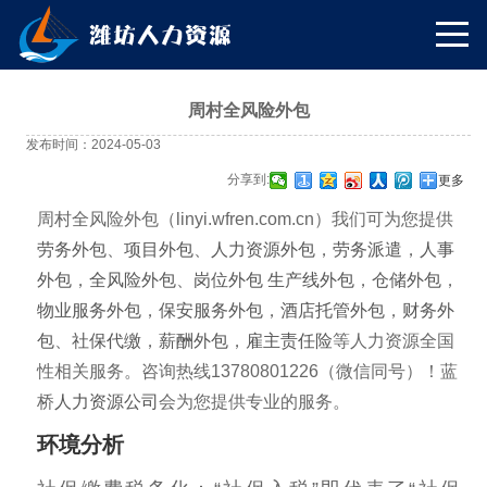
周村全风险外包
发布时间：2024-05-03
分享到:
更多
周村全风险外包（linyi.wfren.com.cn）我们可为您提供
劳务外包
、
项目外包
、
人力资源外包
，
劳务派遣
，
人事
外包
，
全风险外包
、
岗位外包
生产线外包
，
仓储外包
，
物业服务外包
，
保安服务外包
，
酒店托管外包
，
财务外
包
、
社保代缴
，
薪酬外包
，
雇主责任险
等人力资源全国
性相关服务。咨询热线13780801226（微信同号）！蓝
桥
人力资源公司
会为您提供专业的服务。
环境分析